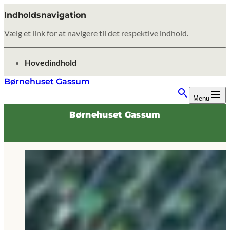
Indholdsnavigation
Vælg et link for at navigere til det respektive indhold.
gå til
Hovedindhold
Børnehuset Gassum
Menu
Børnehuset Gassum