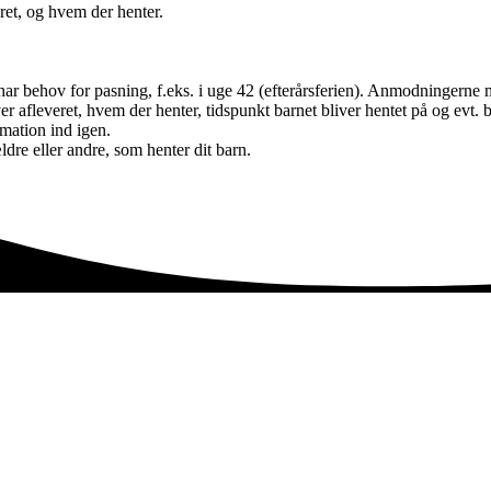
ret, og hvem der henter.
har behov for pasning, f.eks. i uge 42 (efterårsferien). Anmodningerne 
iver afleveret, hvem der henter, tidspunkt barnet bliver hentet på og ev
rmation ind igen.
dre eller andre, som henter dit barn.