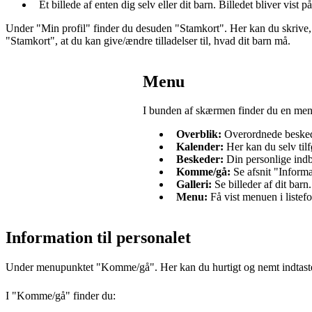
Et billede af enten dig selv eller dit barn. Billedet bliver vist p
Under "Min profil" finder du desuden "Stamkort". Her kan du skrive, h
"Stamkort", at du kan give/ændre tilladelser til, hvad dit barn må.
Menu
I bunden af skærmen finder du en menu
Overblik:
Overordnede beskede
Kalender:
Her kan du selv tilf
Beskeder:
Din personlige indba
Komme/gå:
Se afsnit "Informa
Galleri:
Se billeder af dit barn
Menu:
Få vist menuen i listef
Information til personalet
Under menupunktet "Komme/gå". Her kan du hurtigt og nemt indtaste opl
I "Komme/gå" finder du: