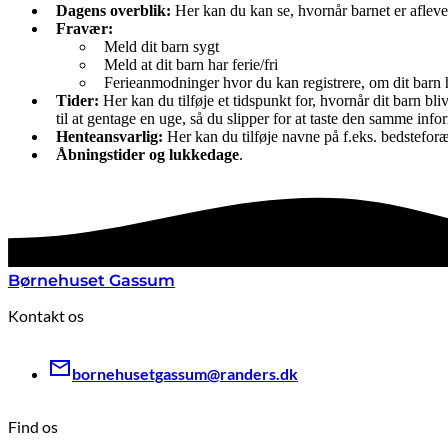
Dagens overblik:
Her kan du kan se, hvornår barnet er afleve
Fravær:
Meld dit barn sygt
Meld at dit barn har ferie/fri
Ferieanmodninger hvor du kan registrere, om dit barn 
Tider:
Her kan du tilføje et tidspunkt for, hvornår dit barn bl
til at gentage en uge, så du slipper for at taste den samme info
Henteansvarlig:
Her kan du tilføje navne på f.eks. bedsteforæl
Åbningstider og lukkedage
.
Børnehuset Gassum
Kontakt os
bornehusetgassum@randers.dk
Find os