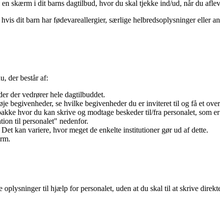
å en skærm i dit barns dagtilbud, hvor du skal tjekke ind/ud, når du aflevere
vis dit barn har fødevareallergier, særlige helbredsoplysninger eller 
, der består af:
r der vedrører hele dagtilbuddet.
øje begivenheder, se hvilke begivenheder du er inviteret til og få et over
kke hvor du kan skrive og modtage beskeder til/fra personalet, som er til
tion til personalet" nedenfor.
. Det kan variere, hvor meget de enkelte institutioner gør ud af dette.
orm.
ysninger til hjælp for personalet, uden at du skal til at skrive direkt