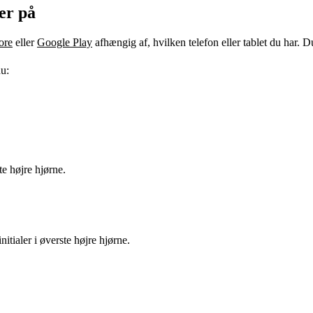
er på
ore
eller
Google Play
afhængig af, hvilken telefon eller tablet du har. 
u:
te højre hjørne.
itialer i øverste højre hjørne.