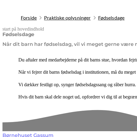
Forside
Praktiske oplysninger
Fødselsdage
start på hovedindhold
senest opdateret 19. februar 2026
Fødselsdage
Når dit barn har fødselsdag, vil vi meget gerne være me
Du aftaler med medarbejderne på dit barns stue, hvordan fejri
Når vi fejrer dit barns fødselsdag i institutionen, må du meget 
Vi dækker festligt op, synger fødselsdagssang og råber hurra.
Hvis dit barn skal dele noget ud, opfordrer vi dig til at begræ
Børnehuset Gassum