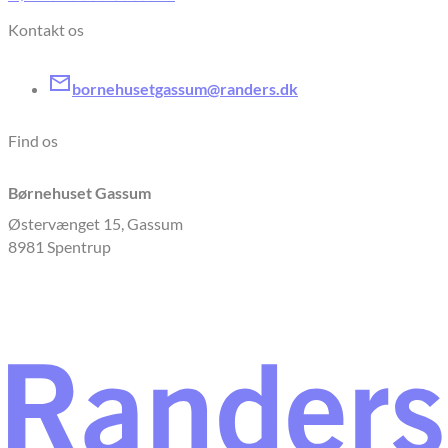
Kontakt os
bornehusetgassum@randers.dk
Find os
Børnehuset Gassum
Østervænget 15, Gassum
8981 Spentrup